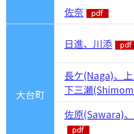
佐奈
日進、川添
長ケ(Naga)、上
下三瀬(Shimomi
大台町
佐原(Sawara)、