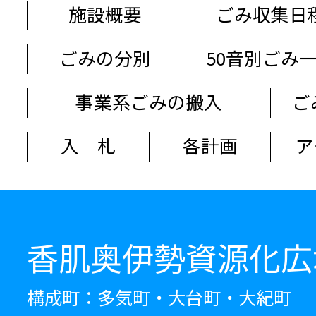
施設概要
ごみ収集日
ごみの分別
50音別ごみ
事業系ごみの搬入
ご
入 札
各計画
ア
香肌奥伊勢資源化広
構成町：多気町・大台町・大紀町