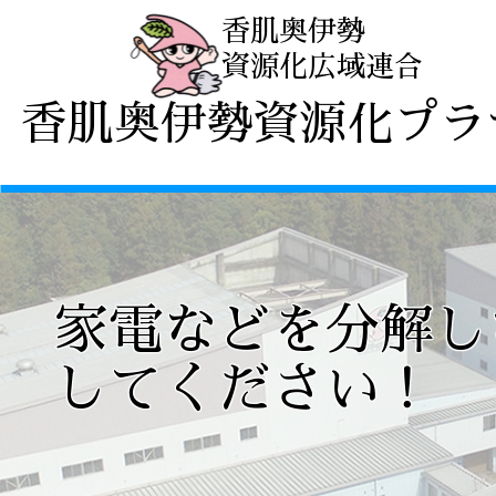
香肌奥伊勢
資源化広域連合
プラザ
香肌奥伊勢資源化プラ
家電などを分解し
してください！